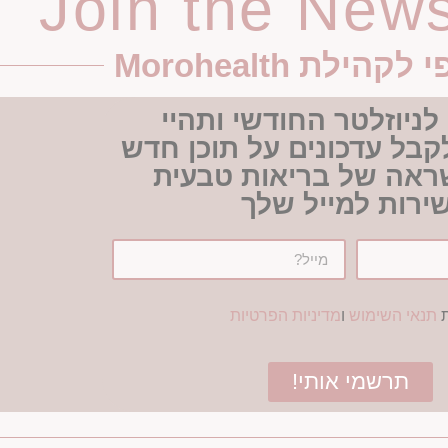
Join the News
הילת Morohealth
לניוזלטר החודשי ותהיי
בל עדכונים על תוכן חדש
ראה של בריאות טבעית
שירות למייל שלך
ת
תנאי השימוש
ו
מדיניות הפרטיות
תרשמי אותי!