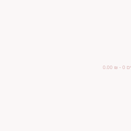
ם 0
₪ 0.00