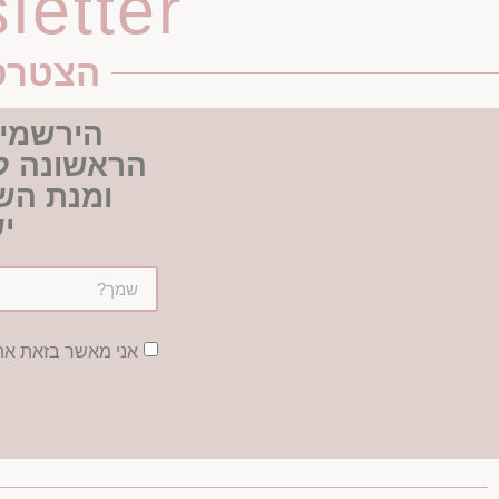
letter
הצטרפי לק
הירשמי 
הראשונה לק
ומנת הש
י
אני מאשר בזאת א