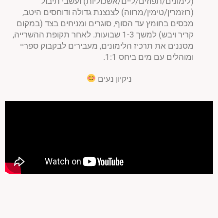
(לימונים/תפוזים/ליים/אשכוליות) ועשבי תיבול
(רוזמרין/טימין/מרווה) לצנצנת גדולה ודוחסים היטב,
מכסים בחומץ עד הסוף, סוגרים ומניחים בצד (במקום
קריר ויבש) למשך 1-3 שבועות. לאחר תקופת ההשרייה,
מסננים את תרכיז הלימונים, מעבירים לבקבוק ספריי
ומוהלים עם מים ביחס 1:1.
ניקיון נעים