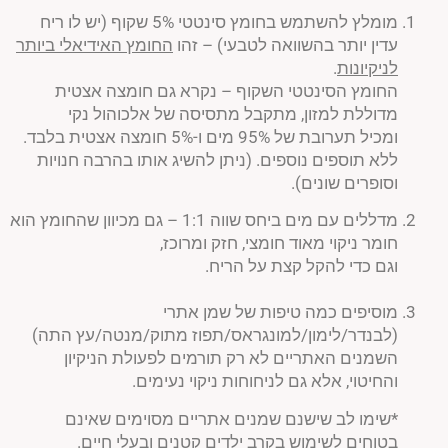
מומלץ להשתמש בחומץ סינטטי 5% שקוף (יש לו ריח
עדין יותר בהשוואה לטבעי) – זהו
החומץ האידיאלי ביותר
לניקיונות
.
החומץ הסינטטי השקוף – נקרא גם חומצה אצטית
מדוללת למזון, מתקבל מתסיסה של אלכוהול נקי
ומכיל תערובת של 95% מים ו-5% חומצה אצטית בלבד.
ללא תוספים נוספים. (ניתן להשיג אותו בהרבה חנויות
וסופרים שונים).
מדללים עם מים ביחס שווה 1:1 – גם מכיוון שהחומץ הוא
חומר ניקוי מאוד חומצי, חזק ומרוכז,
וגם כדי להקל קצת על הריח.
מוסיפים כמה טיפות של שמן אתרי
(לבנדר/לימון/למונגראס/תפוז מתוק/מנטה/עץ התה)
השמנים האתריים לא רק תורמים לפעולת הניקיון
והחיטוי, אלא גם לניחוחות ניקוי נעימים.
*שימו לב שישנם שמנים אתריים מסוימים שאינם
בטוחים לשימוש בקרב ילדים קטנים ובעלי חיים.