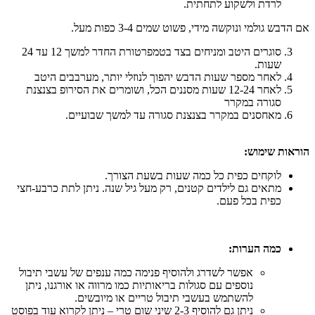
לרדת ולשקוע לתחתית.
בש גולמי ונוקשה מידי, פשוט שמים 3-4 כפות מעל.
סוגרים היטב ומניחים בצד בטמפרטורת החדר למשך 12 עד 24
שעות.
לאחר מספר שעות הדבש יהפוך לנוזלי יותר, מערבבים היטב
לאחר 12-24 שעות מסננים הכל, ושומרים את הסירופ בצנצנת
סגורה במקרר
מאחסנים במקרר בצנצנת סגורה עד למשך שבועיים.
ות שימוש:
לוקחים כפית כל כמה שעות בשעת הצורך.
מתאים גם לילדים קטנים, רק מעל גיל שנה. ניתן לתת כרבע-חצי
כפית בכל פעם.
כמה הערות
:
אפשר לשדרג ולהוסיף פנימה כמה ענפים של עשבי תיבול
נוספים עם סגולות בריאותיות כמו מרווה או אורגנו, ניתן
להשתמש בעשבי תיבול טריים או מיובשים.
ניתן גם להוסיף 2-3 שיני שום טרי – ניתן לקרוא עוד בפוסט