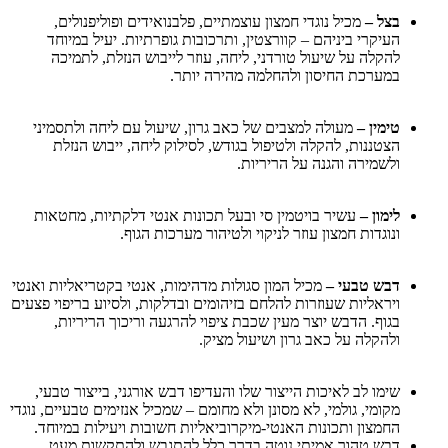
בצל
–
מכיל נוגדי חמצון עוצמתיים, פלבנואידים ופוליפנולים,
העיקרי ביניהם – קוורצטין, ותרכובות גופרתיות. יעיל במיוחד
להקלה על שיעול טורדני, ליחה, עוזר לייבוש הנזלת, לתמיכה
במערכת החיסון ולהחלמה מהירה יותר.
טימין –
מעולה למצבים של כאב גרון, שיעול עם ליחה ולתסמיני
הצטננות, להקלה ולטיפול בגודש, לסילוק ליחה, ייבוש הנזלת
ולשמירה והגנה על הריריות.
לימון –
עשיר בויטמין סי ובעל תכונות אנטי דלקתיות, מחטאות
ונוגדות חמצון עוזר לניקוי ולטיהור מערכות הגוף.
דבש טבעי –
מכיל המון סגולות מדהימות, אנטי בקטריאליות ואנטי
ויראליות שעוזרות להלחם בזיהומים ובדלקות, ולסיוע בריפוי פצעים
בגוף. הדבש יוצר מעין שכבת ציפוי להרגעה וריכוך הריריות,
ולהקלה על כאב גרון ושיעול מציק.
שימו לב לאיכות הייצור שלו והעדיפו דבש אורגני, בייצור טבעי,
מקומי, גולמי, לא מסונן ולא מחומם – שמכיל אנזימים טבעיים, נוגדי
החמצון ותכונות האנטי-מיקרוביאליות חשובות ויעילות במיוחד.
דבש טהור אמיתי נוטה בדרך כלל להתגבש ולהתקשות מעט