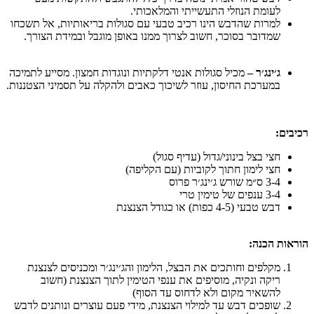
לעומת הנוזלי התעשייתי והמלאכותי.
למרות שהדבש הינו רכיב טבעי עם סגולות בריאותיות, אל תשכחו
שמדובר בסוכר, חשוב לצרוך ממנו באופן מוגבל ובמידת הצורך.
ג׳ינג׳ר –
מכיל סגולות אנטי דלקתיות ונוגדות חמצון. מסייע לתמיכה
במערכת החיסון, עוזר לשיכוך כאבים ולהקלה על תסמיני הצטננות.
ים:
חצי בצל בינוני/גדול (עדיף סגול)
חצי לימון חתוך לקוביות (עם הקליפה)
3-4 ס״מ שורש ג׳ינג׳ר פרוס
3-4 ענפים של טימין טרי
דבש טבעי (4-5 כפות) או כגודל הצנצנת
ות הכנה:
מקלפים וחותכים את הבצל, הלימון והג׳ינג׳ר ומכניסים לצנצנת
ריקה ונקיה, מוסיפים את ענפי הטימין לתוך הצנצנת (חשוב
להשאיר מקום ולא לדחוס עד הסוף)
שופכים דבש עד למילוי הצנצנת, מידי פעם עוצרים ונותנים לדבש