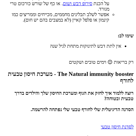
על הכנת
סירופ דבש ושום
. או כף של שורש כורכום טרי
מגורד.
אפשר לשלב תבלינים מחממים, מכייחים וממריצים כמו
קינמון או פלפל קאיין (לא במצבים בהם יש חום).
 לב:
אין לתת דבש לתינוקות מתחת לגיל שנה
ריאות 😊 וימים טובים ושקטים
The Natural immunity booster - מערכת חיסון טבעית
רף
 ללמוד איך לחזק את הגוף ומערכת החיסון שלך והילדים בדרך
ת ובטוחה?
ה הדיגיטלית שלי לחורף טבעי שלי נפתחה להרשמה.
ת חיסון טבעי