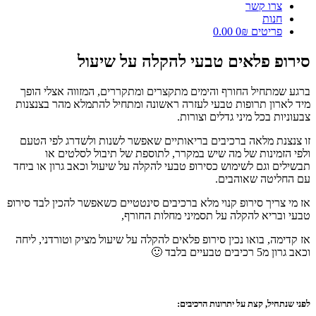
צרו קשר
חנות
פריטים 0
₪ 0.00
ופ פלאים טבעי להקלה על שיעול
 שמתחיל החורף והימים מתקצרים ומתקררים, המזווה אצלי הופך
לארון תרופות טבעי לעזרה ראשונה ומתחיל להתמלא מהר בצנצנות
ניות בכל מיני גדלים וצורות.
נצנת מלאה ברכיבים בריאותיים שאפשר לשנות ולשדרג לפי הטעם
 הזמינות של מה שיש במקרר, לתוספת של תיבול לסלטים או
לים וגם לשימוש כסירופ טבעי להקלה על שיעול וכאב גרון או ביחד
חליטה שאוהבים.
י צריך סירופ קנוי מלא ברכיבים סינטטיים כשאפשר להכין לבד סירופ
 ובריא להקלה על תסמיני מחלות החורף,
דימה, בואו נכין סירופ פלאים להקלה על שיעול מציק וטורדני, ליחה
 רכיבים טבעיים בלבד 🙂
שנתחיל, קצת על יתרונות הרכיבים: