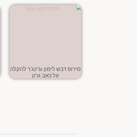
סירופ דבש לימון וג'ינג'ר להקלה
על כאב גרון