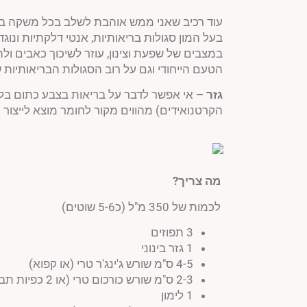
עוד רכיב שאני ממש אוהבת לשלב בכל משקה בר
בעל המון סגולות בריאותיות, אנטי דלקתיות ונוג
במצבים של שפעת וצינון, עוזר לשיכוך כאבים ולה
הטעם הייחודי וגם על רוב הסגולות הבריאותיות ש
גזר –
אי אפשר לדבר על בריאות בצבע כתום בלי
הקרטנואידים) מהווים מקור לחומר מוצא לייצור ו
מה צריך?
לכמות של 350 מ"ל (כ5-6 שוטים)
3 תפוזים
1 גזר בינוני
4-5 ס"מ שורש ג'ינג'ר טרי (או קפוא)
2-3 ס"מ שורש כורכום טרי (או 2 כפיות תבלין כורכום טחון)
1 לימון