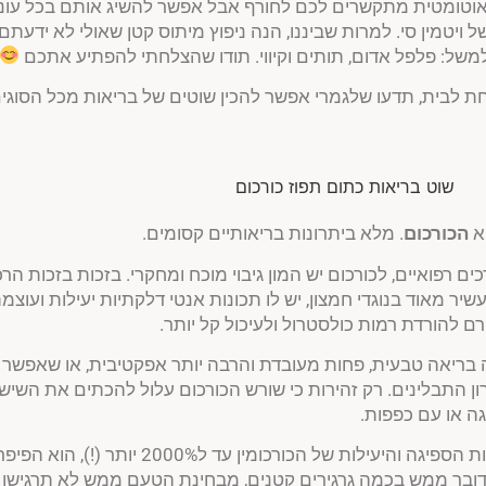
 אוטומטית מתקשרים לכם לחורף אבל אפשר להשיג אותם בכל עו
 ויטמין סי. למרות שביננו, הנה ניפוץ מיתוס קטן שאולי לא ידעתם
 למשל: פלפל אדום, תותים וקיווי. תודו שהצלחתי להפתיע אתכם
 לבית, תדעו שלגמרי אפשר להכין שוטים של בריאות מכל הסוגים
וא
הכורכום
. מלא ביתרונות בריאותיים קסומים.
 רפואיים, לכורכום יש המון גיבוי מוכח ומחקרי. בזכות בזכות הר
יר מאוד בנוגדי חמצון, יש לו תכונות אנטי דלקתיות יעילות ועוצמת
ם להורדת רמות כולסטרול ולעיכול קל יותר.
ה בריאה טבעית, פחות מעובדת והרבה יותר אפקטיבית, או שאפש
ון התבלינים. רק זהירות כי שורש הכורכום עלול להכתים את השיש
יגה או עם כפפות.
מה שעוזר לשיפור הזמינות הביולוגית, לאפקטיביות הספיגה והיעילות ש
 מדובר ממש בכמה גרגירים קטנים, מבחינת הטעם ממש לא תרגישו 