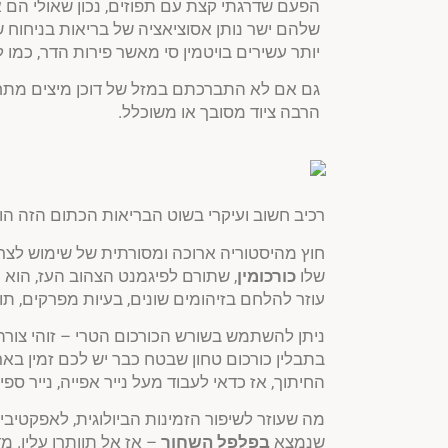
הפעם שדרגתי קצת עם תפוזים, נכון שאולי הם
שלהם ישר נותן אסוציאציה של בריאות בניחוח של
יותר עשירים בויטמין סי מאשר פירות הדר, כמו
גם אם לא התברכתם במזל של דוכן מיצים מתחת
הרבה ציוד מסובך או משוכלל.
רכיב חשוב ועיקרי בשוט הבריאות הכתום הזה ה
חוץ מהיסטוריה ארוכה ומסורתית של שימוש לצרכים
שלו
כורכומין
, שתורם לפיגמנט הצהוב העז, הוא עש
עוזר להלחם בזיהומים שונים, בעיות מפרקים, תור
ניתן להשתמש בשורש הכורכום הטרי – זוהי צור
בתבלין כורכום טחון שבטח כבר יש לכם זמין באר
החיתוך, אז כדאי לעבוד מעל נייר אפייה, נייר ספ
שנמצא
בפלפל השחור
– אז אל תוותרו עליו.