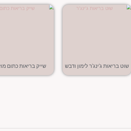
שוט בריאות ג'ינג'ר לימון ודבש
שייק בריאות כתום מו