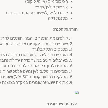
חצי כוס מים (או מי קוקוס)
2 כפות סילאן/מייפל
קורט פלפל (לשיפור ספיגת הכורכומין)
מסננת דקה
הוראות הכנה
:
קולפים את התפוזים והגזר וחותכים לחתיכ
שוטפים וחותכים לקוביות את שורש הג'ינג'ר
מכניסים הכל לבלנדר
מוסיפים מיץ לימון סחוט ואת המים / מי ק
מערבלים היטב במשך כדקה עד לתערובת
מסננים לתוך כלי את תכולת הבלנדר עד ש
מוסיפים מייפל/סילאן ומעט פלפל שחור, 
מחלקים לכוסות קטנות (50 מ"ל) ושותים טרי בשלוק אחד
את מה שנשאר שומרים במקרר בצנצנת סגורה וצורכים תוך 5-7
הערות ושדרוגים: