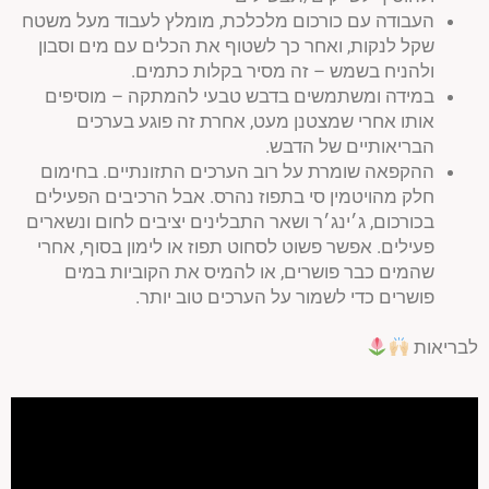
העבודה עם כורכום מלכלכת, מומלץ לעבוד מעל משטח
שקל לנקות, ואחר כך לשטוף את הכלים עם מים וסבון
ולהניח בשמש – זה מסיר בקלות כתמים.
במידה ומשתמשים בדבש טבעי להמתקה – מוסיפים
אותו אחרי שמצטנן מעט, אחרת זה פוגע בערכים
הבריאותיים של הדבש.
ההקפאה שומרת על רוב הערכים התזונתיים. בחימום
חלק מהויטמין סי בתפוז נהרס. אבל הרכיבים הפעילים
בכורכום, ג׳ינג׳ר ושאר התבלינים יציבים לחום ונשארים
פעילים. אפשר פשוט לסחוט תפוז או לימון בסוף, אחרי
שהמים כבר פושרים, או להמיס את הקוביות במים
פושרים כדי לשמור על הערכים טוב יותר.
לבריאות