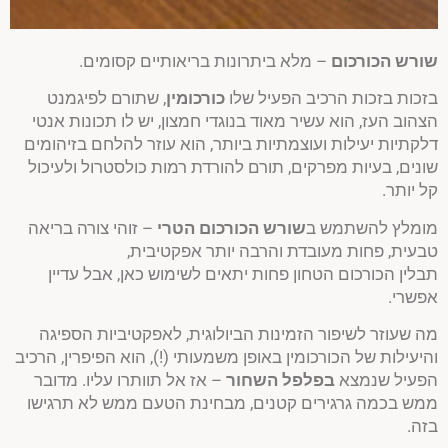
שורש הכורכום
– מלא ביתרונות בריאותיים קסומים.
בזכות בזכות הרכיב הפעיל שלו
כורכומין
, שתורם לפיגמנט
הצהוב העז, הוא עשיר מאוד בנוגדי חמצון, יש לו תכונות אנטי
דלקתיות יעילות ועוצמתיות ביותר, הוא עוזר להלחם בזיהומים
שונים, בעיות מפרקים, תורם להורדת רמות כולסטרול ולעיכול
קל יותר.
מומלץ להשתמש ב
שורש הכורכום הטרי
– זוהי צורה בריאה
טבעית, פחות מעובדת והרבה יותר אפקטיבית,
תבלין הכורכום הטחון פחות יתאים לשימוש כאן, אבל עדיין
אפשרי.
מה שעוזר לשיפור הזמינות הביולוגית, לאפקטיביות הספיגה
והיעילות של הכורכומין באופן משמעותי (!), הוא הפיפרין, הרכיב
הפעיל שנמצא
בפלפל השחור
– אז אל תוותרו עליו. מדובר
ממש בכמה גרגירים קטנים, מבחינת הטעם ממש לא תרגישו
בזה.